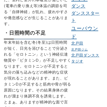
(電車の乗り換え等)体温の調節を司
ダンス
る「自律神経」が乱れ、疲れやすさ
ダンススター
や倦怠感などが生じることがありま
ト
す。
ユーバウン
・日照時間の不足
ド
年末年始を含む冬(冬至)は日照時間
北戸田
が短く、日光を浴びることで分泌さ
北戸田ジム
れる「セロトニン」という神経伝達
北戸田ダンスス
物質や「ビタミンD」が不足しやすく
タジオ
なります。セロトニンが不足すると
気分の落ち込みなどの精神的な症状
が現れることがあります。また、ビ
タミンDが不足すると筋肉や骨が弱る
原因になります。その結果身体の疲
れが溜まり体調不良を誘発します。
とまぁ、ありますが精神的な面で言