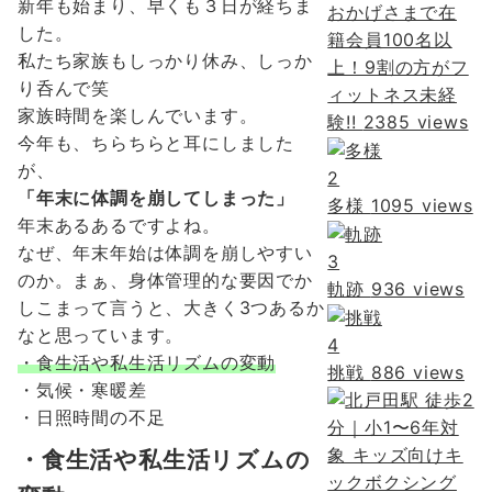
新年も始まり、早くも３日が経ちま
おかげさまで在
した。
籍会員100名以
私たち家族もしっかり休み、しっか
上！9割の方がフ
り呑んで笑
ィットネス未経
家族時間を楽しんでいます。
験!!
2385 views
今年も、ちらちらと耳にしました
が、
2
「年末に体調を崩してしまった」
多様
1095 views
年末あるあるですよね。
なぜ、年末年始は体調を崩しやすい
3
のか。まぁ、身体管理的な要因でか
軌跡
936 views
しこまって言うと、大きく3つあるか
なと思っています。
4
・食生活や私生活リズムの変動
挑戦
886 views
・気候・寒暖差
・日照時間の不足
・食生活や私生活リズムの