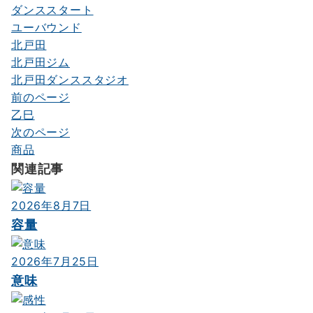
ダンススタート
ユーバウンド
北戸田
北戸田ジム
北戸田ダンススタジオ
前のページ
投
乙巳
稿
次のページ
ナ
商品
関連記事
ビ
ゲ
2026年8月7日
ー
容量
シ
2026年7月25日
ョ
意味
ン