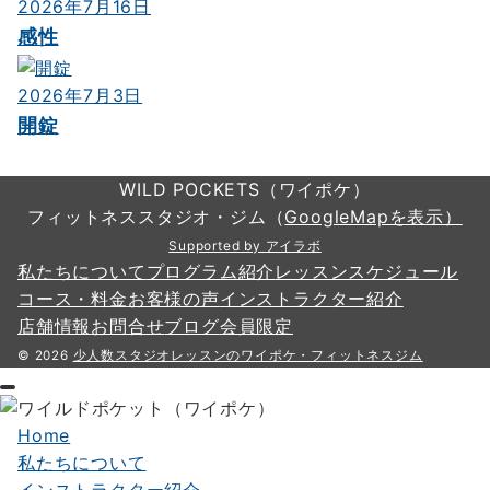
2026年7月16日
感性
2026年7月3日
開錠
WILD POCKETS（ワイポケ）
フィットネススタジオ・ジム（
GoogleMapを表示）
Supported by アイラボ
私たちについて
プログラム紹介
レッスンスケジュール
コース・料金
お客様の声
インストラクター紹介
店舗情報
お問合せ
ブログ
会員限定
© 2026
少人数スタジオレッスンのワイポケ・フィットネスジム
Home
私たちについて