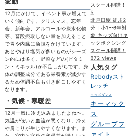
変動
5
12月にかけて、イベント事が増えて
北戸田駅 徒歩2
いく傾向です。クリスマス、忘年
分｜小1〜6年対
会、新年会、アルコールや炭水化物
象 キッズ向けキ
等、普段摂取しない量を加えること
ックボクシング
で胃や内臓に負担をかけています。
スクール開講！
あとやはり塩気が多いものがシーズ
872 views
ン的には多く、野菜などの(ビタミ
人気タグ
ン・ミネラル)が不足しがちです。身
体の調整成分である栄養素が減少す
Rebodyスト
るため体調不良も引き起こしやすく
レッチ
なります。
キッズダンス
・気候・寒暖差
キーマック
ス
12月一気に冷え込みましたよね〜。
気温が低いと血流が悪くなり、冷え
グループフ
や肩こりが生じやすくなります。ま
ァイト
た、室内と室外の寒暖差が激しいと