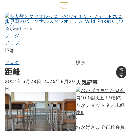
Menu
北戸田のパーソナルスタジオ・ジム Wild Pokets（ワ
イポケ）
初回体験・ご予約
ブログ
ブログ
距離
ブログ
検索
検
距離
索
2024年6月28日
2025年9月26
人気記事
日
1
おかげさまで在籍会員