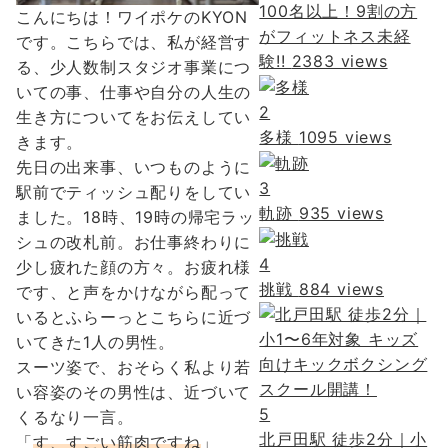
100名以上！9割の方
こんにちは！ワイポケのKYON
がフィットネス未経
です。こちらでは、私が経営す
験!!
2383 views
る、少人数制スタジオ事業につ
いての事、仕事や自分の人生の
2
生き方についてをお伝えしてい
多様
1095 views
きます。
先日の出来事、いつものように
3
駅前でティッシュ配りをしてい
軌跡
935 views
ました。18時、19時の帰宅ラッ
シュの改札前。お仕事終わりに
4
少し疲れた顔の方々。お疲れ様
挑戦
884 views
です、と声をかけながら配って
いるとふらーっとこちらに近づ
いてきた1人の男性。
スーツ姿で、おそらく私より若
い容姿のその男性は、近づいて
5
くるなり一言。
北戸田駅 徒歩2分｜小
「
す、すごい筋肉ですね
」