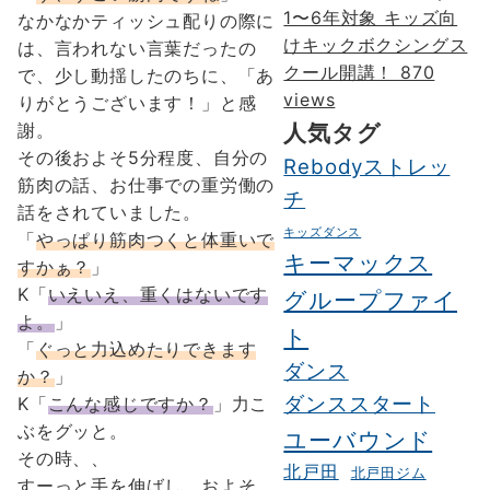
1〜6年対象 キッズ向
なかなかティッシュ配りの際に
けキックボクシングス
は、言われない言葉だったの
クール開講！
870
で、少し動揺したのちに、「あ
views
りがとうございます！」と感
人気タグ
謝。
その後およそ5分程度、自分の
Rebodyストレッ
筋肉の話、お仕事での重労働の
チ
話をされていました。
キッズダンス
「
やっぱり筋肉つくと体重いで
キーマックス
すかぁ？
」
K「
いえいえ、重くはないです
グループファイ
よ。
」
ト
「
ぐっと力込めたりできます
ダンス
か？
」
ダンススタート
K「
こんな感じですか？
」力こ
ぶをグッと。
ユーバウンド
その時、、
北戸田
北戸田ジム
すーっと手を伸ばし、およそ