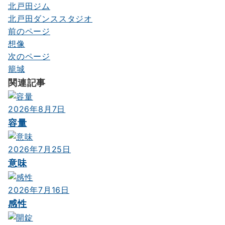
北戸田ジム
北戸田ダンススタジオ
前のページ
投
想像
稿
次のページ
ナ
籠城
関連記事
ビ
ゲ
2026年8月7日
ー
容量
シ
2026年7月25日
ョ
意味
ン
2026年7月16日
感性