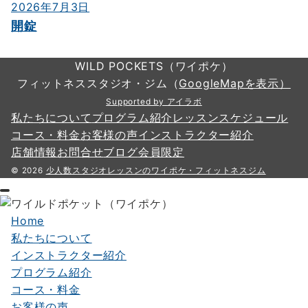
2026年7月3日
開錠
WILD POCKETS（ワイポケ）
フィットネススタジオ・ジム（
GoogleMapを表示）
Supported by アイラボ
私たちについて
プログラム紹介
レッスンスケジュール
コース・料金
お客様の声
インストラクター紹介
店舗情報
お問合せ
ブログ
会員限定
© 2026
少人数スタジオレッスンのワイポケ・フィットネスジム
Home
私たちについて
インストラクター紹介
プログラム紹介
コース・料金
お客様の声