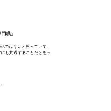
専門職」
。
の話ではないと思っていて、
方にも共通すること
だと思っ
る。
」