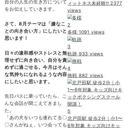
自分の人生の生き方について
ィットネス未経験!!
2377
をお伝えしていきます。
views
さて、8月テーマは「嫌なこ
2
との向き合い方」にしたいと
多様
1091 views
思います！
3
日々の違和感やストレスと無
軌跡
933 views
理せずに向き合い、自分を責
めずに過ごせる。今月はそん
4
な気持ちになれるような内容
挑戦
882 views
にしたいと思います。
先日バスに乗っていたら、こ
んな会話が聞こえてきまし
た。
5
「あの犬をいつも連れてる〇
北戸田駅 徒歩2分｜小1〜
〇さんがねぇ、いつ会っても
6年対象 キッズ向けキッ