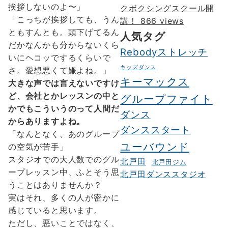
挨拶しないのよ〜」
クボクシングスクール開
「こっちが挨拶しても、うん
講！
866 views
ともすんとも。頭下げてるん
人気タグ
だかなんかも分からないくら
Rebodyストレッチ
いにヘコッでするくらいで
キッズダンス
さ。愛想悪くて嫌よね。」
キーマックス
大きな声では言えないですけ
ど、会社とかレッスンの中と
グループファイト
かでもこういうのって人間だ
ダンス
からありますよね。
ダンススタート
「なんとなく、あのグループ
ユーバウンド
の空気が苦手」
スタジオでの大人数でのグル
北戸田
北戸田ジム
ープレッスン中、ふとそう思
北戸田ダンススタジオ
うことはありませんか？
実はそれ、多くの人が密かに
感じていると思います。
ただし、悪いことではなく、