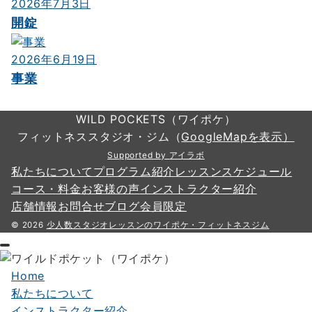
2026年7月3日
開錠
2026年6月19日
事業
WILD POCKETS（ワイポケ）
フィットネススタジオ・ジム（
GoogleMapを表示）
Supported by アイラボ
私たちについて
プログラム紹介
レッスンスケジュール
コース・料金
お客様の声
インストラクター紹介
店舗情報
お問合せ
ブログ
会員限定
© 2026
少人数スタジオレッスンのワイポケ・フィットネスジム
Home
私たちについて
インストラクター紹介