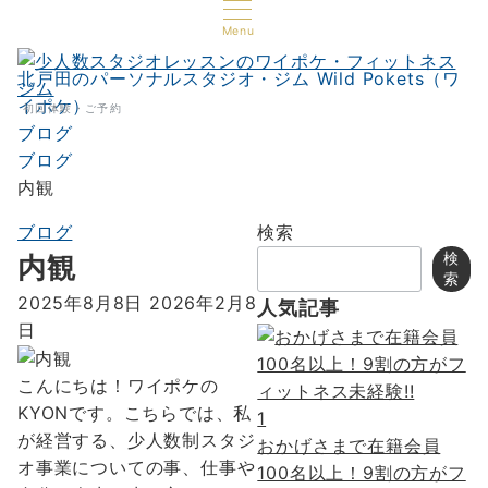
Menu
北戸田のパーソナルスタジオ・ジム Wild Pokets（ワ
イポケ）
初回体験・ご予約
ブログ
ブログ
内観
ブログ
検索
検
内観
索
2025年8月8日
2026年2月8
人気記事
日
こんにちは！ワイポケの
KYONです。こちらでは、私
1
が経営する、少人数制スタジ
おかげさまで在籍会員
オ事業についての事、仕事や
100名以上！9割の方がフ