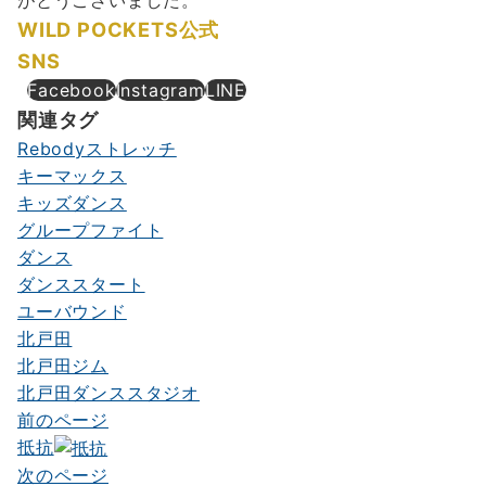
がとうございました。
WILD POCKETS公式
SNS
Facebook
Instagram
LINE
関連タグ
Rebodyストレッチ
キーマックス
キッズダンス
グループファイト
ダンス
ダンススタート
ユーバウンド
北戸田
北戸田ジム
北戸田ダンススタジオ
前のページ
投
抵抗
稿
次のページ