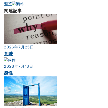
ナ
調整
ビ
関連記事
ゲ
ー
シ
ョ
2026年7月25日
ン
意味
2026年7月16日
感性